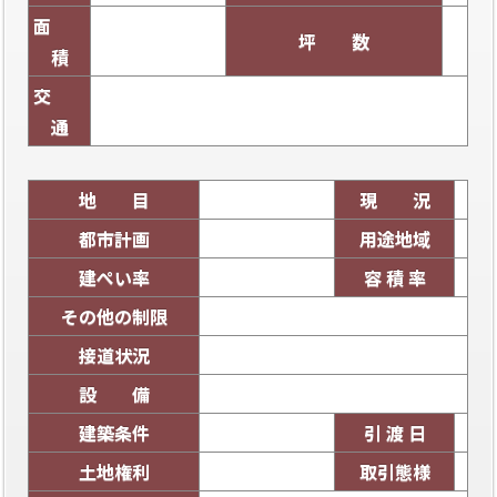
面
坪 数
積
交
通
地 目
現 況
都市計画
用途地域
建ぺい率
容 積 率
その他の制限
接道状況
設 備
建築条件
引 渡 日
土地権利
取引態様