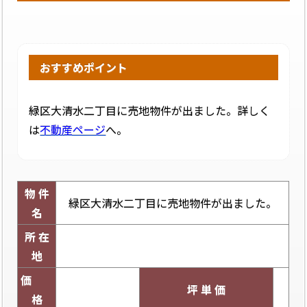
おすすめポイント
緑区大清水二丁目に売地物件が出ました。詳しく
は
不動産ページ
へ。
物 件
緑区大清水二丁目に売地物件が出ました。
名
所 在
地
価
坪 単 価
格