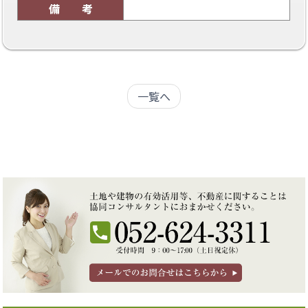
備 考
一覧へ