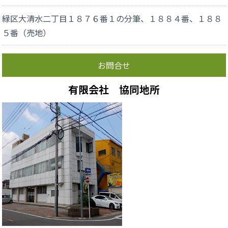
緑区大清水二丁目１８７６番１の分筆、１８８４番、１８８
５番（売地）
お問合せ
有限会社 協同地所